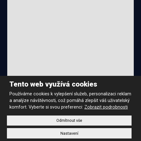
Tento web využívá cookies
Používáme cookies k vylepšení služeb, personalizaci reklam
Podmínky použití
|
Mapa stránek
|
Nastavení cookies
a analýze návštěvnosti, což pomáhá zlepšit váš uživatelský
© SAFIRAL s.r.o. , vytvořila
eBRÁNA s.r.o.
komfort. Vyberte si svou preferenci:
Zobrazit podrobnosti
Odmítnout vše
Nastavení
Tento web je chráněn pomocí Google ReCAPTCHA a platí pro něj
zásady ochrany osobních údajů
a
smluvní podmínky
společnosti