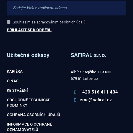
Souhlasím se zpracováním
osobních údajů
.
Souhlasím
se
PŘIHLÁSIT SE K ODBĚRU
zpracováním
Formulář
osobních
údajů
.
se
Užitečné odkazy
SAFIRAL s.r.o.
nepodařilo
odeslat.
KARIÉRA
Albína Krejčího 1190/33
679 61 Letovice
O NÁS
KE STAŽENÍ
+420
516 411 434
ems@safiral.cz
OBCHODNĚ TECHNICKÉ
PODMÍNKY
OCHRANA OSOBNÍCH ÚDAJŮ
INFORMACE O OCHRANĚ
OZNAMOVATELŮ