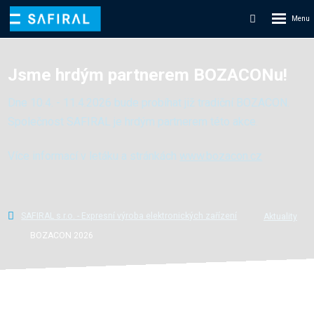
Rozbale
Vyhledáván
menu
Jsme hrdým partnerem BOZACONu!
Dne 10.4. - 11.4.2026 bude probíhat již tradiční BOZACON.
Společnost SAFIRAL je hrdým partnerem této akce.
Více informací v letáku a stránkách
www.bozacon.cz
SAFIRAL s.r.o. - Expresní výroba elektronických zařízení
Aktuality
BOZACON 2026