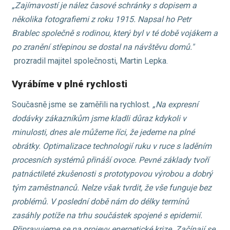
„Zajímavostí je nález časové schránky s dopisem a
několika fotografiemi z roku 1915. Napsal ho Petr
Brablec společně s rodinou, který byl v té době vojákem a
po zranění střepinou se dostal na návštěvu domů."
prozradil majitel společnosti, Martin Lepka.
Vyrábíme v plné rychlosti
Současně jsme se zaměřili na rychlost.
„Na expresní
dodávky zákazníkům jsme kladli důraz kdykoli v
minulosti, dnes ale můžeme říci, že jedeme na plné
obrátky. Optimalizace technologií ruku v ruce s laděním
procesních systémů přináší ovoce. Pevné základy tvoří
patnáctileté zkušenosti s prototypovou výrobou a dobrý
tým zaměstnanců. Nelze však tvrdit, že vše funguje bez
problémů. V poslední době nám do délky termínů
zasáhly potíže na trhu součástek spojené s epidemií.
Připravujeme se na projevy energetické krize. Začínají se