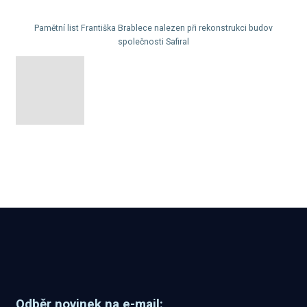
Pamětní list Františka Brablece nalezen při rekonstrukci budov
společnosti Safiral
Odběr novinek na e-mail: