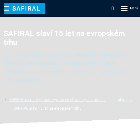
Rozbale
Vyhledáván
menu
SAFIRAL slaví 15 let na evropském
trhu
Dne 10. října 2022 oslavila naše společnost
patnáctileté
výročí od svého založení. Pro předchozí milník byly
charakteristické nově nabyté prostory původní keramické
dílny v Kunštátě.
SAFIRAL s.r.o. - Expresní výroba elektronických zařízení
Aktuality
SAFIRAL slaví 15 let na evropském trhu