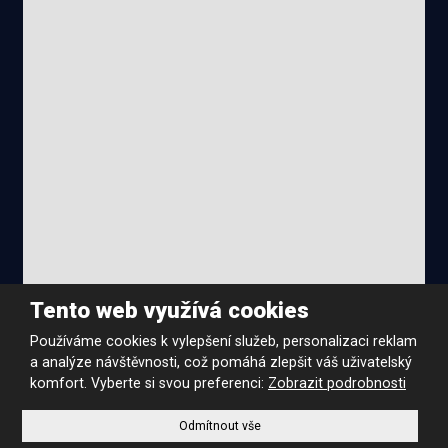
Tento web využívá cookies
Používáme cookies k vylepšení služeb, personalizaci reklam
Podmínky použití
|
Mapa stránek
|
Nastavení cookies
a analýze návštěvnosti, což pomáhá zlepšit váš uživatelský
© SAFIRAL s.r.o. , vytvořila
eBRÁNA s.r.o.
komfort. Vyberte si svou preferenci:
Zobrazit podrobnosti
Odmítnout vše