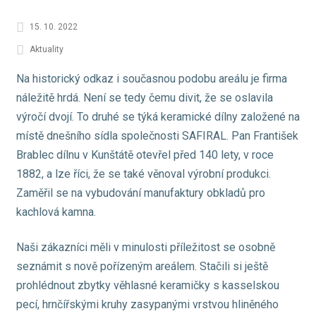
15. 10. 2022
Aktuality
Na historický odkaz i současnou podobu areálu je firma
náležitě hrdá. Není se tedy čemu divit, že se oslavila
výročí dvojí. To druhé se týká keramické dílny založené na
místě dnešního sídla společnosti SAFIRAL. Pan František
Brablec dílnu v Kunštátě otevřel před 140 lety, v roce
1882, a lze říci, že se také věnoval výrobní produkci.
Zaměřil se na vybudování manufaktury obkladů pro
kachlová kamna.
Naši zákazníci měli v minulosti příležitost se osobně
seznámit s nově pořízeným areálem. Stačili si ještě
prohlédnout zbytky věhlasné keramičky s kasselskou
pecí, hrnčířskými kruhy zasypanými vrstvou hliněného