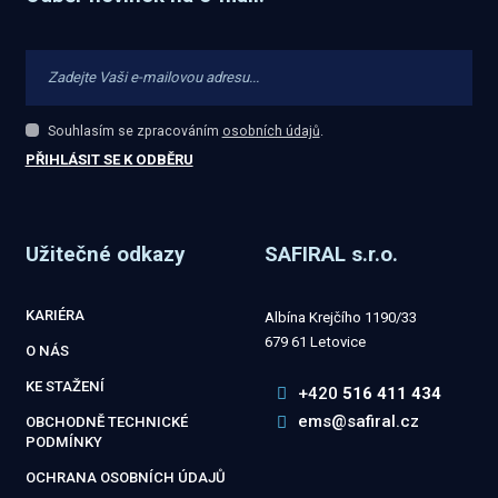
Souhlasím se zpracováním
osobních údajů
.
Souhlasím
se
PŘIHLÁSIT SE K ODBĚRU
zpracováním
Formulář
osobních
údajů
.
se
Užitečné odkazy
SAFIRAL s.r.o.
nepodařilo
odeslat.
KARIÉRA
Albína Krejčího 1190/33
679 61 Letovice
O NÁS
KE STAŽENÍ
+420
516 411 434
ems@safiral.cz
OBCHODNĚ TECHNICKÉ
PODMÍNKY
OCHRANA OSOBNÍCH ÚDAJŮ