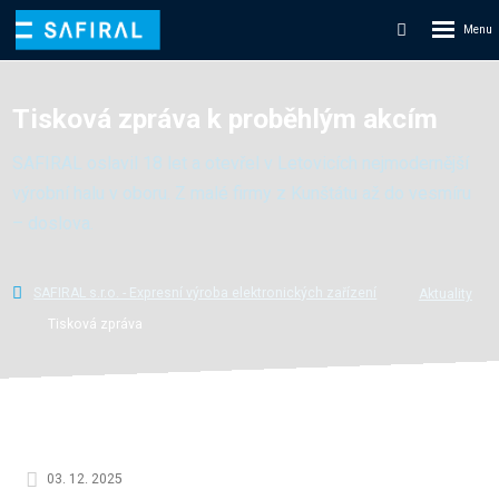
Rozbale
Vyhledáván
menu
Tisková zpráva k proběhlým akcím
SAFIRAL oslavil 18 let a otevřel v Letovicích nejmodernější
výrobní halu v oboru. Z malé firmy z Kunštátu až do vesmíru
– doslova.
SAFIRAL s.r.o. - Expresní výroba elektronických zařízení
Aktuality
Tisková zpráva
03. 12. 2025