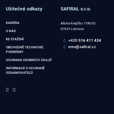
se
Užitečné odkazy
SAFIRAL s.r.o.
nepodařilo
odeslat.
KARIÉRA
Albína Krejčího 1190/33
679 61 Letovice
O NÁS
KE STAŽENÍ
+420
516 411 434
ems@safiral.cz
OBCHODNĚ TECHNICKÉ
PODMÍNKY
OCHRANA OSOBNÍCH ÚDAJŮ
INFORMACE O OCHRANĚ
OZNAMOVATELŮ