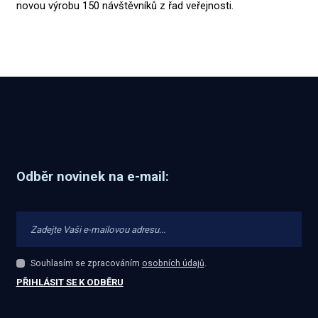
novou výrobu 150 návštěvníků z řad veřejnosti.
Odběr novinek na e-mail:
Souhlasím se zpracováním
osobních údajů
.
Souhlasím
se
PŘIHLÁSIT SE K ODBĚRU
zpracováním
Formulář
osobních
údajů
.