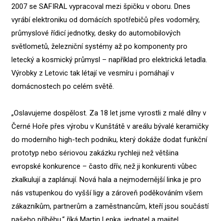
2007 se SAFIRAL vypracoval mezi špičku v oboru. Dnes
vyrábí elektroniku od domácích spotřebičů přes vodoměry,
průmyslové řídicí jednotky, desky do automobilových
světlometů, železniční systémy až po komponenty pro
letecký a kosmický průmysl – například pro elektrická letadla.
Výrobky z Letovic tak létají ve vesmíru i pomáhají v
domácnostech po celém světě.
„Oslavujeme dospělost. Za 18 let jsme vyrostli z malé dílny v
Černé Hoře přes výrobu v Kunštátě v areálu bývalé keramičky
do moderního high-tech podniku, který dokáže dodat funkční
prototyp nebo sériovou zakázku rychleji než většina
evropské konkurence – často dřív, než ji konkurenti vůbec
zkalkulují a zaplánují. Nová hala a nejmodernější linka je pro
nás vstupenkou do vyšší ligy a zároveň poděkováním všem
zákazníkům, partnerům a zaměstnancům, kteří jsou součástí
našeho příběhu,“ říká Martin Lepka, jednatel a majitel