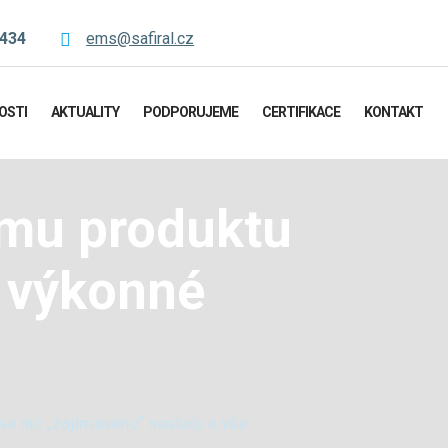
 434
ems@safiral.cz
OSTI
AKTUALITY
PODPORUJEME
CERTIFIKACE
KONTAKT
ímu produktu
a výkonné
se nic „zajímavého“ nestalo a vše