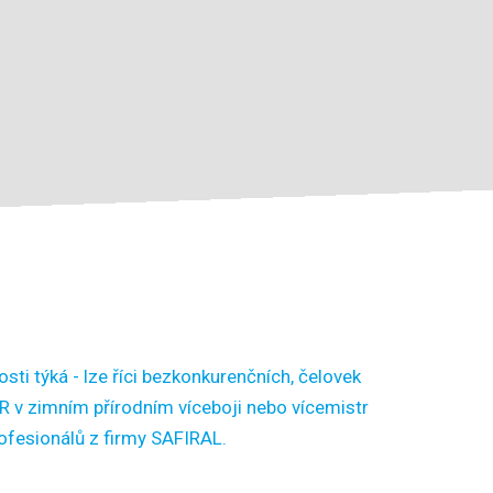
sti týká - lze říci bezkonkurenčních, čelovek
R v zimním přírodním víceboji nebo vícemistr
rofesionálů z firmy SAFIRAL.