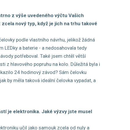
 patrno z výše uvedeného výčtu Vašich
 zcela nový typ, když je jich na trhu takové
elovky podle vlastního návrhu, jelikož žádná
ím LEDky a baterie - a nedosahovala tedy
ávody potřeboval. Také jsem chtěl větší
i z hlavového popruhu na kolo. Důležitá byla i
 zkazilo 24 hodinový závod? Sám čelovku
ak by měla taková ideální čelovka vypadat, a
tí je elektronika. Jaké výzvy jste musel
ektroniku učil jako samouk zcela od nuly a