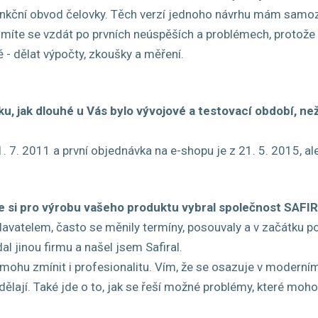
a funkční obvod čelovky. Těch verzí jednoho návrhu mám samo
míte se vzdát po prvních neúspěších a problémech, protože ty
- dělat výpočty, zkoušky a měření.
, jak dlouhé u Vás bylo vývojové a testovací období, n
. 7. 2011 a první objednávka na e-shopu je z 21. 5. 2015, al
te si pro výrobu vašeho produktu vybral společnost SAFI
vatelem, často se měnily termíny, posouvaly a v začátku po
l jinou firmu a našel jsem Safiral.
mohu zmínit i profesionalitu. Vím, že se osazuje v moderním 
dělají. Také jde o to, jak se řeší možné problémy, které moho