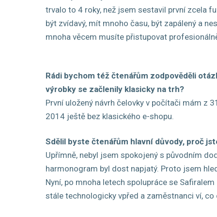
trvalo to 4 roky, než jsem sestavil první zcel
být zvídavý, mít mnoho času, být zapálený a nes
mnoha věcem musíte přistupovat profesionálně 
Rádi bychom též čtenářům zodpověděli otázku
výrobky se začlenily klasicky na trh?
První uložený návrh čelovky v počítači mám z 31
2014 ještě bez klasického e-shopu.
Sdělil byste čtenářům hlavní důvody, proč js
Upřímně, nebyl jsem spokojený s původním doda
harmonogram byl dost napjatý. Proto jsem hleda
Nyní, po mnoha letech spolupráce se Safiralem 
stále technologicky vpřed a zaměstnanci ví, co 