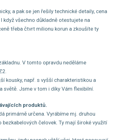
y, a pak se jen řešily technické detaily, cena
 I když všechno důkladně otestujete na
ceně třeba čtvrt milionu korun a zkoušíte ty
a základnu. V tomto opravdu neděláme
 Z2.
 kousky, např. s vyšší charakteristikou a
 světě. Jsme v tom i díky Vám flexibilní.
ávajících produktů.
ždá primárně určena. Vyrábíme mj. druhou
o bezkabelových čelovek. Ty mají široké využití
 změny, jindy naopak větší věci, které posouvají