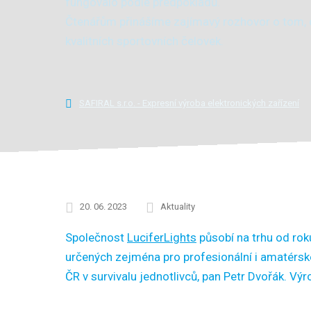
fungovalo podle předpokladů.“
Čtenářům přinášíme zajímavý rozhovor o tom, co
kvalitních sportovních čelovek.
SAFIRAL s.r.o. - Expresní výroba elektronických zařízení
20. 06. 2023
Aktuality
Společnost
LuciferLights
působí na trhu od roku
určených zejména pro profesionální i amatérské
ČR v survivalu jednotlivců, pan Petr Dvořák. Vý