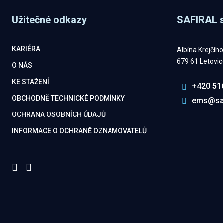
se
Užitečné odkazy
SAFIRAL s
nepodařilo
odeslat.
KARIÉRA
Albína Krejčíh
679 61 Letovic
O NÁS
KE STAŽENÍ
+420
51
OBCHODNĚ TECHNICKÉ PODMÍNKY
ems@saf
OCHRANA OSOBNÍCH ÚDAJŮ
INFORMACE O OCHRANĚ OZNAMOVATELŮ