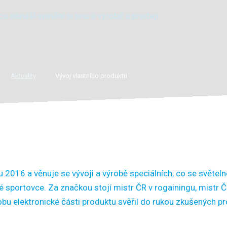
 obnáší splnění si snu o výrobě a prodeji
Aktuality
Vývoj vlastního produktu
 2016 a věnuje se vývoji a výrobě speciálních, co se světelno
 sportovce. Za značkou stojí mistr ČR v rogainingu, mistr Č
robu elektronické části produktu svěřil do rukou zkušených p