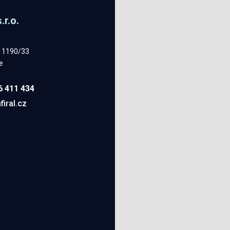
.r.o.
o 1190/33
e
6 411 434
iral.cz