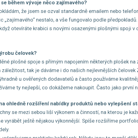
lo se během vývoje něco zajímavého?
okládám, že jsem se ozval standardně emailem nebo telefonick
ic „zajímavého“ nestalo, a vše fungovalo podle předpokladů.
, když otevíráte krabici s novými osazenými plošnými spoji v 
výrobu čelovek?
Měděné plošné spoje s přímým napojením některých plošek n
záležitost, tak je dáváme i do našich nejlevnějších čelovek
hradně u ověřených dodavatelů a často používáme kvalitnější
íváme ty nejlepší, co dokážeme nakoupit. Často jako první na
na ohledně rozšíření nabídky produktů nebo vylepšení st
hny se mezi sebou liší výkonem a činností, na kterou je ka
me vyrábět ještě nějakou výkonnější. Spíše rozšíříme portfoli
dely.
, vylepšujeme prakticky každý rok. Někdy jsou to menší dílčí