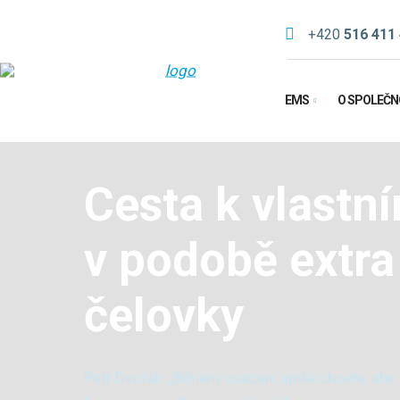
+420
516 411
EMS
O SPOLEČN
Cesta k vlastn
v podobě extr
čelovky
Petr Dvořák: „Během osazení spíše chcete, aby 