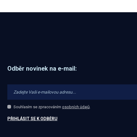
Odběr novinek na e-mail:
Souhlasím se zpracováním
osobních údajů
.
Souhlasím
se
zpracováním
PŘIHLÁSIT SE K ODBĚRU
osobních
Formulář
údajů
.