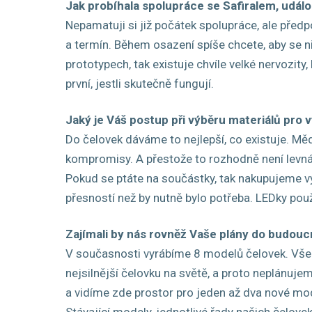
Jak probíhala spolupráce se Safiralem, udá
Nepamatuji si již počátek spolupráce, ale předp
a termín. Během osazení spíše chcete, aby se n
prototypech, tak existuje chvíle velké nervozity
první, jestli skutečně fungují.
Jaký je Váš postup při výběru materiálů pro 
Do čelovek dáváme to nejlepší, co existuje. 
kompromisy. A přestože to rozhodně není levná 
Pokud se ptáte na součástky, tak nakupujeme vý
přesností než by nutně bylo potřeba. LEDky použ
Zajímali by nás rovněž Vaše plány do budouc
V současnosti vyrábíme 8 modelů čelovek. Všec
nejsilnější čelovku na světě, a proto neplánuje
a vidíme zde prostor pro jeden až dva nové mo
Stávající modely, jednotlivé řady našich čelovek