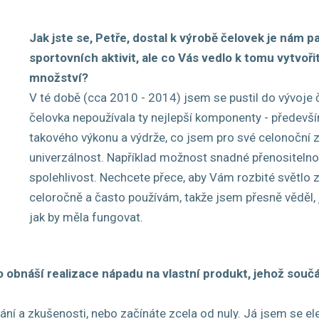
Jak jste se, Petře, dostal k výrobě čelovek je nám
sportovních aktivit, ale co Vás vedlo k tomu vytvořit
množství?
V té době (cca 2010 - 2014) jsem se pustil do vývoje č
čelovka nepoužívala ty nejlepší komponenty - předevš
takového výkonu a výdrže, co jsem pro své celonoční z
univerzálnost. Například možnost snadné přenositelnost
spolehlivost. Nechcete přece, aby Vám rozbité světlo
celoročně a často používám, takže jsem přesně věděl, j
jak by měla fungovat.
 obnáší realizace nápadu na vlastní produkt, jehož součás
lání a zkušenosti, nebo začínáte zcela od nuly. Já jsem se el